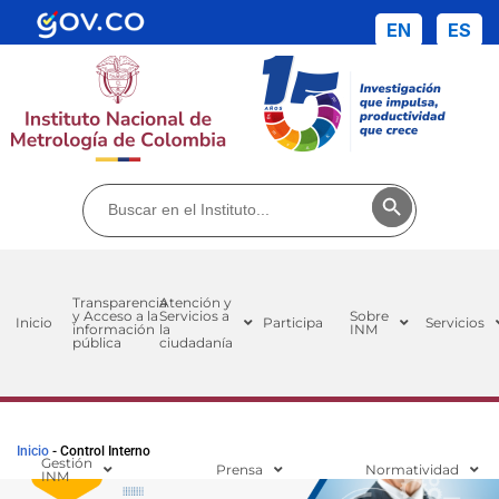
EN
ES
Buscar:
Botón de búsq
Transparencia
Atención y
y Acceso a la
Servicios a
Sobre
Inicio
Participa
Servicios
información
la
INM
pública
ciudadanía
Inicio
-
Control Interno
Gestión
Prensa
Normatividad
INM