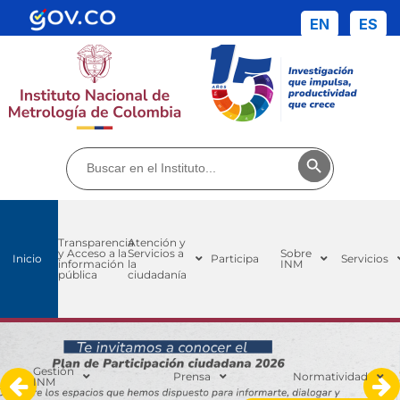
EN
ES
Buscar:
Botón de búsq
Transparencia
Atención y
y Acceso a la
Servicios a
Sobre
Inicio
Participa
Servicios
información
la
INM
pública
ciudadanía
Gestión
Prensa
Normatividad
INM