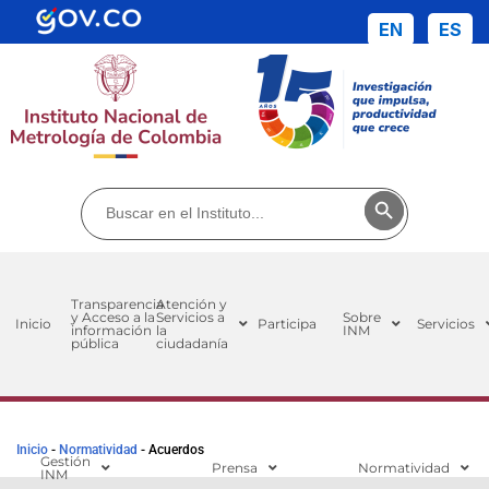
EN
ES
Buscar:
Botón de búsq
Transparencia
Atención y
y Acceso a la
Servicios a
Sobre
Inicio
Participa
Servicios
información
la
INM
pública
ciudadanía
Inicio
-
Normatividad
-
Acuerdos
Gestión
Prensa
Normatividad
INM