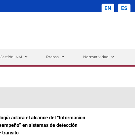
EN
ES
ueda
Gestión INM
Prensa
Normatividad
logía aclara el alcance del “
Información
esempeño
” en sistemas de detección
 tránsito