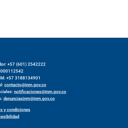
dor: +57 (601) 2542222
018000112542
INM: +57 3188134901
al:
contacto@inm.gov.co
iciales:
notificaciones@inm.gov.co
s:
denunciasinm@inm.gov.co
s y condiciones
esibilidad