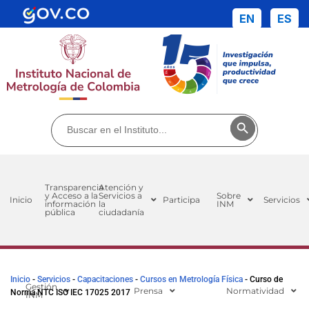
EN
ES
Buscar:
Botón de búsq
Transparencia
Atención y
y Acceso a la
Servicios a
Sobre
Inicio
Participa
Servicios
información
la
INM
pública
ciudadanía
Inicio
-
Servicios
-
Capacitaciones
-
Cursos en Metrología Física
-
Curso de
Gestión
Prensa
Normatividad
Norma NTC ISO IEC 17025 2017
INM