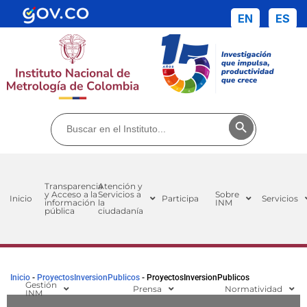
contenido
EN
ES
Buscar:
Botón de búsq
Transparencia
Atención y
y Acceso a la
Servicios a
Sobre
Inicio
Participa
Servicios
información
la
INM
pública
ciudadanía
Inicio
-
ProyectosInversionPublicos
-
ProyectosInversionPublicos
Gestión
Prensa
Normatividad
INM