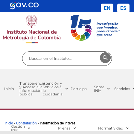
EN
ES
Buscar:
Botón de búsq
Transparencia
Atención y
y Acceso a la
Servicios a
Sobre
Inicio
Participa
Servicios
información
la
INM
pública
ciudadanía
Inicio
-
Contratación
-
Información de Interés
Gestión
Prensa
Normatividad
INM