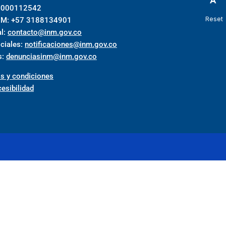
018000112542
Reset
INM: +57 3188134901
al:
contacto@inm.gov.co
iciales:
notificaciones@inm.gov.co
s:
denunciasinm@inm.gov.co
s y condiciones
esibilidad