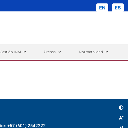
EN
ES
ueda
Gestión INM
Prensa
Normatividad
dor: +57 (601) 2542222