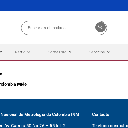
Buscar:
Botón de búsq
Participa
Sobre INM
Servicios
de
 Colombia Mide
o Nacional de Metrología de Colombia INM
Contacto
n: Av. Carrera 50 No 26 – 55 Int. 2
Teléfono conmuta