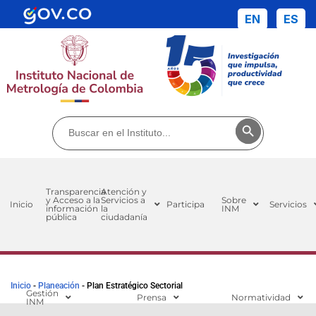
EN
ES
Buscar:
Botón de búsq
Transparencia
Atención y
y Acceso a la
Servicios a
Sobre
Inicio
Participa
Servicios
información
la
INM
pública
ciudadanía
Inicio
-
Planeación
-
Plan Estratégico Sectorial
Gestión
Prensa
Normatividad
INM