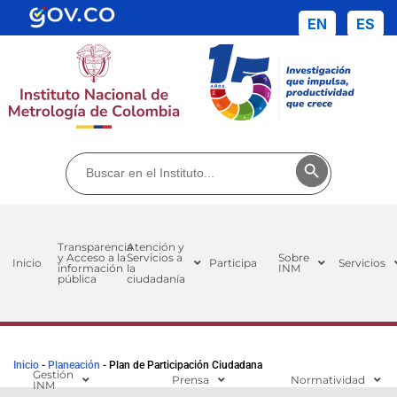
EN
ES
Buscar:
Botón de búsq
Transparencia
Atención y
y Acceso a la
Servicios a
Sobre
Inicio
Participa
Servicios
información
la
INM
pública
ciudadanía
Inicio
-
Planeación
-
Plan de Participación Ciudadana
Gestión
Prensa
Normatividad
INM