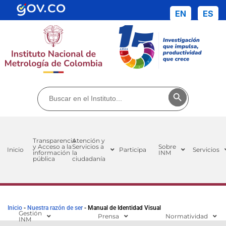
EN
ES
Buscar:
Botón de búsq
Transparencia
Atención y
y Acceso a la
Servicios a
Sobre
Inicio
Participa
Servicios
información
la
INM
pública
ciudadanía
Inicio
-
Nuestra razón de ser
-
Manual de Identidad Visual
Gestión
Prensa
Normatividad
INM