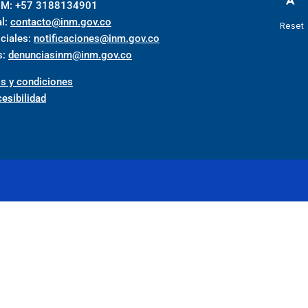
INM: +57 3188134901
al:
contacto@inm.gov.co
Reset
iciales:
notificaciones@inm.gov.co
s:
denunciasinm@inm.gov.co
s y condiciones
esibilidad