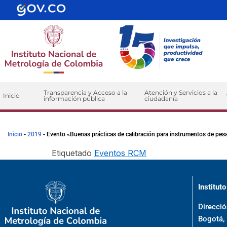
contenido
Transparencia y Acceso a la
Atención y Servicios a la
Inicio
información pública
ciudadanía
Inicio
-
2019
-
Evento «Buenas prácticas de calibración para instrumentos de pesa
Etiquetado
Eventos RCM
Institut
Direcció
Bogotá,