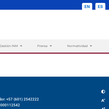
EN
ES
ueda
Gestión INM
Prensa
Normatividad
dor: +57 (601) 2542222
018000112542