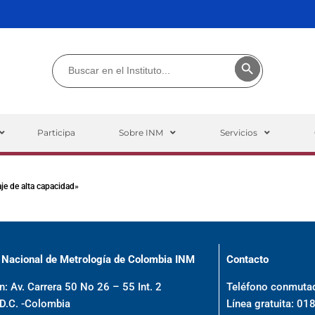
Buscar:
Botón de búsq
Participa
Sobre INM
Servicios
je de alta capacidad»
o Nacional de Metrología de Colombia INM
Contacto
n: Av. Carrera 50 No 26 – 55 Int. 2
Teléfono conmuta
 D.C. -Colombia
Línea gratuita: 