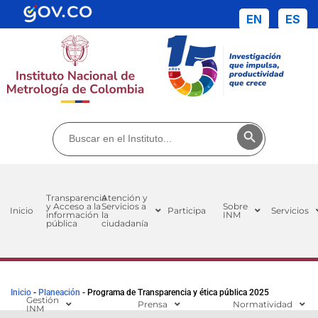
EN
ES
Buscar:
Botón de búsq
Transparencia
Atención y
y Acceso a la
Servicios a
Sobre
Inicio
Participa
Servicios
información
la
INM
pública
ciudadanía
Inicio
-
Planeación
-
Programa de Transparencia y ética pública 2025
Gestión
Prensa
Normatividad
INM