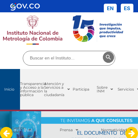
EN
ES
Buscar:
Botón de búsq
Transparencia
Atención y
y Acceso a la
Servicios a
Sobre
Inicio
Participa
Servicios
información
la
INM
pública
ciudadanía
Te invitamos a consultar el documento
Gestión
Prensa
Normatividad
INM