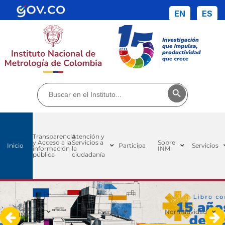
EN
ES
Buscar:
Botón de búsq
Transparencia
Atención y
y Acceso a la
Servicios a
Sobre
Inicio
Participa
Servicios
información
la
INM
pública
ciudadanía
Gestión
Prensa
Normatividad
INM