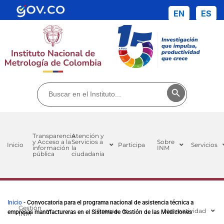
EN
ES
Buscar:
Botón de búsq
Transparencia
Atención y
y Acceso a la
Servicios a
Sobre
Inicio
Participa
Servicios
información
la
INM
pública
ciudadanía
Inicio
-
Convocatoria para el programa nacional de asistencia técnica a
Gestión
Prensa
Normatividad
empresas manufactureras en el Sistema de Gestión de las Mediciones
INM