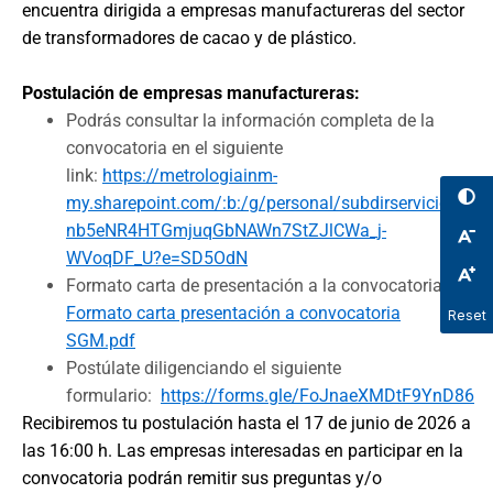
encuentra dirigida a empresas manufactureras del sector
de transformadores de cacao y de plástico.
Postulación de empresas manufactureras:
Podrás consultar la información completa de la
convocatoria en el siguiente
link:
https://metrologiainm-
my.sharepoint.com/:b:/g/personal/subdirservicios_in
nb5eNR4HTGmjuqGbNAWn7StZJlCWa_j-
WVoqDF_U?e=SD5OdN
Formato carta de presentación a la convocatoria:
Formato carta presentación a convocatoria
Reset
SGM.pdf
Postúlate diligenciando el siguiente
formulario:
https://forms.gle/FoJnaeXMDtF9YnD86
Recibiremos tu postulación hasta el 17 de junio de 2026 a
las 16:00 h. Las empresas interesadas en participar en la
convocatoria podrán remitir sus preguntas y/o